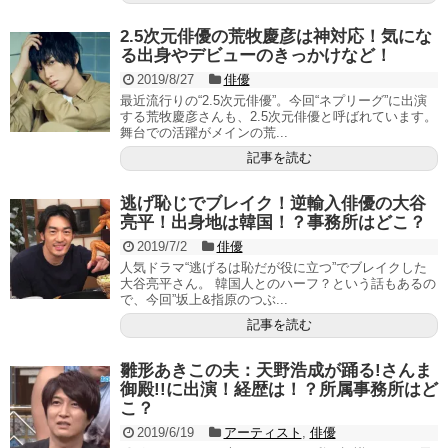
2.5次元俳優の荒牧慶彦は神対応！気にな
る出身やデビューのきっかけなど！
2019/8/27
俳優
最近流行りの“2.5次元俳優”。今回“ネプリーグ”に出演
する荒牧慶彦さんも、2.5次元俳優と呼ばれています。
舞台での活躍がメインの荒...
記事を読む
逃げ恥じでブレイク！逆輸入俳優の大谷
亮平！出身地は韓国！？事務所はどこ？
2019/7/2
俳優
人気ドラマ“逃げるは恥だが役に立つ”でブレイクした
大谷亮平さん。 韓国人とのハーフ？という話もあるの
で、今回”坂上&指原のつぶ...
記事を読む
雛形あきこの夫：天野浩成が踊る!さんま
御殿!!に出演！経歴は！？所属事務所はど
こ？
2019/6/19
アーティスト
,
俳優