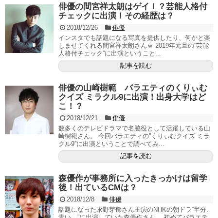
俳優の間宮祥太朗はゲイ！？芸能人格付
チェックに出演！その経歴は？
2018/12/26
俳優
インスタでも話題になる写真を提供したり、何かと楽
しませてくれる間宮祥太朗さんｗ 2019年元旦の“芸能
人格付チェック”に出演ということ...
記事を読む
俳優の山崎樹範 バラエティのくりぃむ
クイズ ミラクル9に出演！出身大学はど
こ！？
2018/12/21
俳優
数多くのテレビドラマで名脇役として活躍している山
崎樹範さん。 今回バラエティの”くりぃむクイズ ミラ
クル9”に出演ということで調べてみ...
記事を読む
森優作が事務所に入ったきっかけは留学
後！出ているCMは？
2018/12/8
俳優
話題になった永野芽郁さん主演のNHKの朝ドラ”半分、
青い。”に出演していた森優作さん。 初めてバラエテ