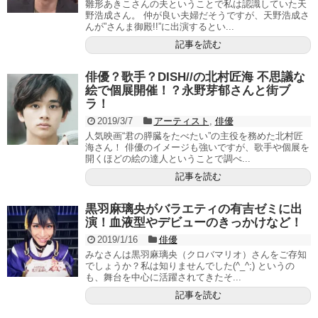
雛形あきこさんの夫ということで私は認識していた天
野浩成さん。 仲が良い夫婦だそうですが、天野浩成さ
んが”さんま御殿!!”に出演するとい...
記事を読む
俳優？歌手？DISH//の北村匠海 不思議な
絵で個展開催！？永野芽郁さんと街ブ
ラ！
2019/3/7
アーティスト
,
俳優
人気映画“君の膵臓をたべたい”の主役を務めた北村匠
海さん！ 俳優のイメージも強いですが、歌手や個展を
開くほどの絵の達人ということで調べ...
記事を読む
黒羽麻璃央がバラエティの有吉ゼミに出
演！血液型やデビューのきっかけなど！
2019/1/16
俳優
みなさんは黒羽麻璃央（クロバマリオ）さんをご存知
でしょうか？私は知りませんでした(^_^;) というの
も、舞台を中心に活躍されてきたそ...
記事を読む