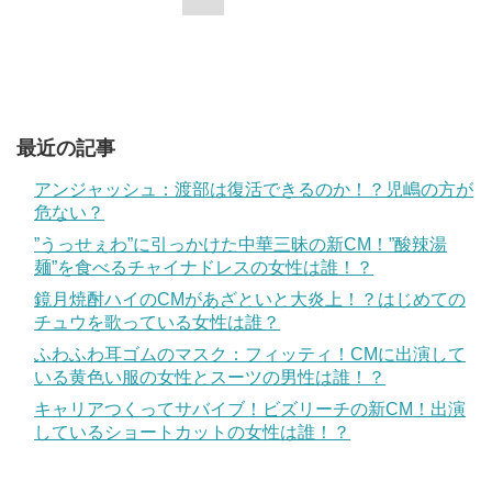
最近の記事
アンジャッシュ：渡部は復活できるのか！？児嶋の方が
危ない？
”うっせぇわ”に引っかけた中華三昧の新CM！”酸辣湯
麺”を食べるチャイナドレスの女性は誰！？
鏡月焼酎ハイのCMがあざといと大炎上！？はじめての
チュウを歌っている女性は誰？
ふわふわ耳ゴムのマスク：フィッティ！CMに出演して
いる黄色い服の女性とスーツの男性は誰！？
キャリアつくってサバイブ！ビズリーチの新CM！出演
しているショートカットの女性は誰！？