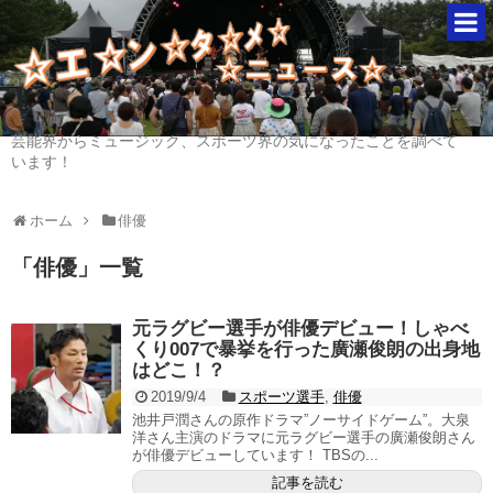
芸能界からミュージック、スポーツ界の気になったことを調べて
います！
ホーム
俳優
「
俳優
」
一覧
元ラグビー選手が俳優デビュー！しゃべ
くり007で暴挙を行った廣瀬俊朗の出身地
はどこ！？
2019/9/4
スポーツ選手
,
俳優
池井戸潤さんの原作ドラマ”ノーサイドゲーム”。大泉
洋さん主演のドラマに元ラグビー選手の廣瀬俊朗さん
が俳優デビューしています！ TBSの...
記事を読む