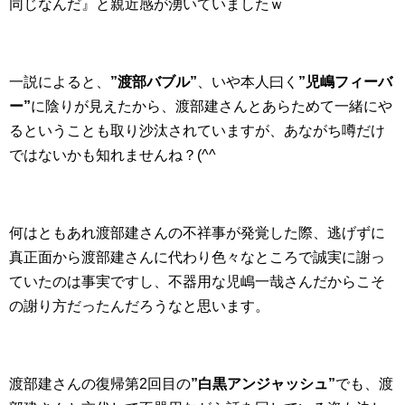
同じなんだ』と親近感が湧いていましたｗ
一説によると、
”渡部バブル”
、いや本人曰く
”児嶋フィーバ
ー”
に陰りが見えたから、渡部建さんとあらためて一緒にや
るということも取り沙汰されていますが、あながち噂だけ
ではないかも知れませんね？(^^ゞ
何はともあれ渡部建さんの不祥事が発覚した際、逃げずに
真正面から渡部建さんに代わり色々なところで誠実に謝っ
ていたのは事実ですし、不器用な児嶋一哉さんだからこそ
の謝り方だったんだろうなと思います。
渡部建さんの復帰第2回目の
”白黒アンジャッシュ”
でも、渡