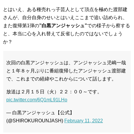
とはいえ、ある種売れっ子芸人として頂点を極めた渡部建
さんが、自分自身のせいとはいえここまで追い詰められ、
また復帰第1弾の
”白黒アンジャッシュ”
での様子から察する
と、本当に心を入れ替えて反省したのではないでしょう
か？
次回の白黒アンジャッシュは、アンジャッシュ児嶋一哉
と１年８ヶ月ぶりに番組復帰したアンジャッシュ渡部建
で、これまでの経緯やこれからについて話します。
放送は２月１５日（火）２２：００～です。
pic.twitter.com/6Q1mL91LHo
— 白黒アンジャッシュ【公式】
(@SHIROKUROUNJASH)
February 11, 2022