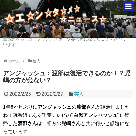
芸能界からミュージック、スポーツ界の気になったことを調べて
います！
ホーム
芸人
アンジャッシュ：渡部は復活できるのか！？児
嶋の方が危ない？
2022/2/25
2022/2/27
芸人
1年8か月ぶりに
アンジャッシュ
の
渡部さん
が復活しました
ね！冠番組である千葉テレビの
”白黒アンジャッシュ”
に復
帰した
渡部さん
は、相方の
児嶋さん
と共に何かと話題にな
っています。