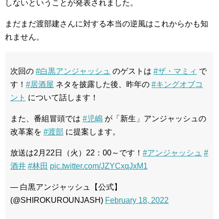
しないということが発表されました。
まだまだ渡部建さんに対する本当の逆風はこれからかも知
れません。
次回の
#白黒アンジャッシュ
のゲストは
#ザ・マミィ
で
す！
#居酒屋
ネタを披露した後、昨年の
#キングオブコ
ント
について話します！
また、番組冒頭では
#児嶋
が「新生」アンジャッシュの
改革案を
#渡部
に提案します。
放送は2月22日（火）22：00～です！
#アンジャッシュ
#
酒井
#林田
pic.twitter.com/JZYCxqJxM1
— 白黒アンジャッシュ【公式】
(@SHIROKUROUNJASH)
February 18, 2022