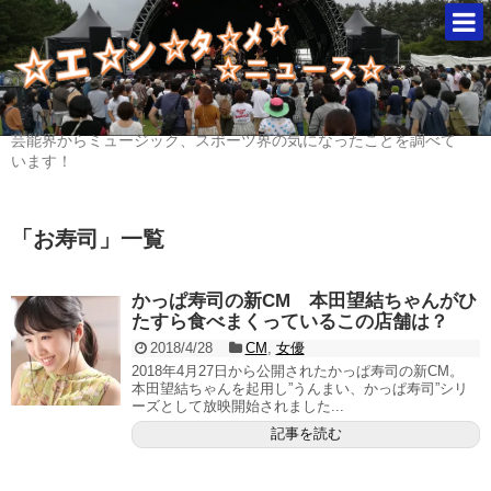
芸能界からミュージック、スポーツ界の気になったことを調べて
います！
「
お寿司
」
一覧
かっぱ寿司の新CM 本田望結ちゃんがひ
たすら食べまくっているこの店舗は？
2018/4/28
CM
,
女優
2018年4月27日から公開されたかっぱ寿司の新CM。
本田望結ちゃんを起用し”うんまい、かっぱ寿司”シリ
ーズとして放映開始されました...
記事を読む