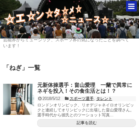
芸能界からミュージック、スポーツ界の気になったことを調べて
います！
「
ねぎ
」
一覧
元新体操選手：畠山愛理 一蘭で異常に
ネギを投入！その食生活とは！？
2018/5/12
スポーツ選手
,
タレント
ロンドンオリンピック、リオデジャネイロオリンピッ
クと連続してオリンピックに出場した畠山愛理さん。
選手時代から彼氏とのツーショット写真...
記事を読む