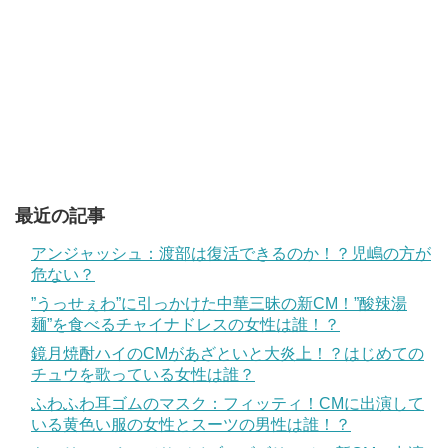
最近の記事
アンジャッシュ：渡部は復活できるのか！？児嶋の方が
危ない？
”うっせぇわ”に引っかけた中華三昧の新CM！”酸辣湯
麺”を食べるチャイナドレスの女性は誰！？
鏡月焼酎ハイのCMがあざといと大炎上！？はじめての
チュウを歌っている女性は誰？
ふわふわ耳ゴムのマスク：フィッティ！CMに出演して
いる黄色い服の女性とスーツの男性は誰！？