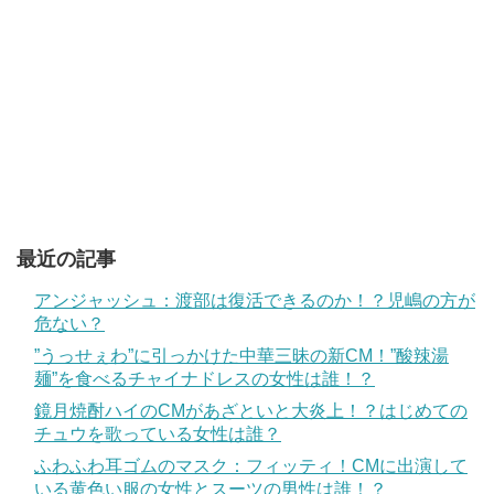
最近の記事
アンジャッシュ：渡部は復活できるのか！？児嶋の方が
危ない？
”うっせぇわ”に引っかけた中華三昧の新CM！”酸辣湯
麺”を食べるチャイナドレスの女性は誰！？
鏡月焼酎ハイのCMがあざといと大炎上！？はじめての
チュウを歌っている女性は誰？
ふわふわ耳ゴムのマスク：フィッティ！CMに出演して
いる黄色い服の女性とスーツの男性は誰！？