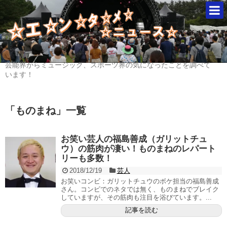
芸能界からミュージック、スポーツ界の気になったことを調べて
います！
「
ものまね
」
一覧
お笑い芸人の福島善成（ガリットチュ
ウ）の筋肉が凄い！ものまねのレパート
リーも多数！
2018/12/19
芸人
お笑いコンビ：ガリットチュウのボケ担当の福島善成
さん。コンビでのネタでは無く、ものまねでブレイク
していますが、その筋肉も注目を浴びています。...
記事を読む