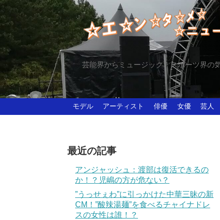
芸能界からミュージック、スポーツ界の
モデル
アーティスト
俳優
女優
芸人
最近の記事
アンジャッシュ：渡部は復活できるの
か！？児嶋の方が危ない？
”うっせぇわ”に引っかけた中華三昧の新
CM！”酸辣湯麺”を食べるチャイナドレ
スの女性は誰！？