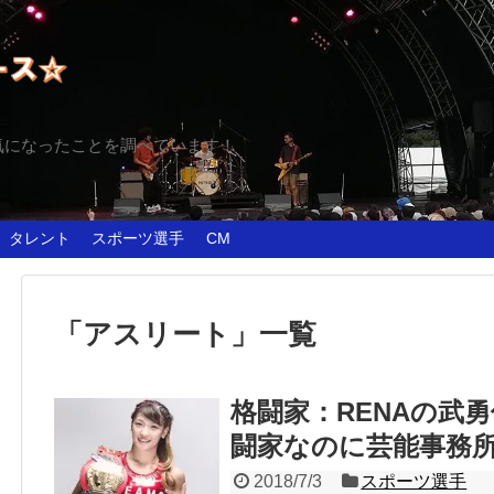
気になったことを調べています！
タレント
スポーツ選手
CM
「
アスリート
」
一覧
格闘家：RENAの武
闘家なのに芸能事務
2018/7/3
スポーツ選手