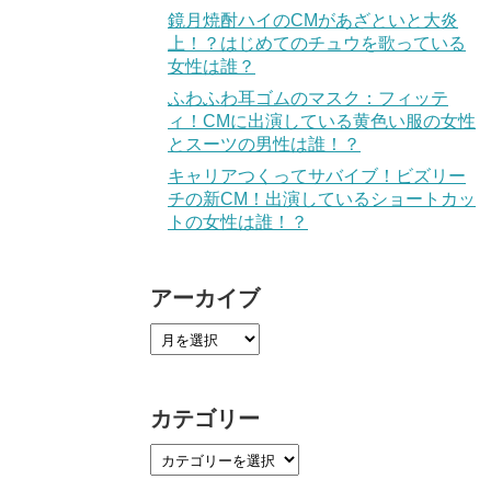
鏡月焼酎ハイのCMがあざといと大炎
上！？はじめてのチュウを歌っている
女性は誰？
ふわふわ耳ゴムのマスク：フィッテ
ィ！CMに出演している黄色い服の女性
とスーツの男性は誰！？
キャリアつくってサバイブ！ビズリー
チの新CM！出演しているショートカッ
トの女性は誰！？
アーカイブ
カテゴリー