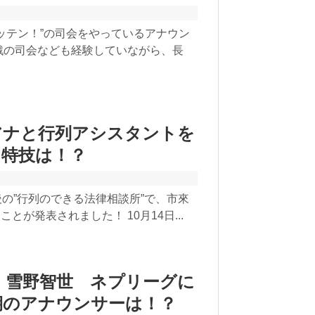
ガッテン！”の司会をやっているアナウン
戦の司会なども経験していながら、長
アナと行列アシスタントを
、特技は！？
後の”行列のできる法律相談所”で、市來
が発表されました！ 10月14日...
：雪野智世 ネプリーグに
期のアナウンサーは！？