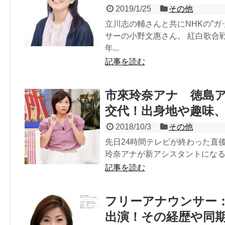
2019/1/25
その他
立川志の輔さんと共にNHKの”
サーの小野文惠さん。 紅白歌合
年...
記事を読む
市來玲奈アナ 徳島
交代！出身地や趣味
2018/10/3
その他
先日24時間テレビが終わった直
玲奈アナが新アシスタントになること
記事を読む
フリーアナウンサー
出演！その経歴や同