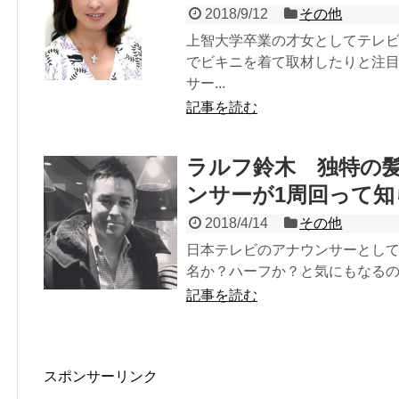
2018/9/12
その他
上智大学卒業の才女としてテレ
でビキニを着て取材したりと注目
サー...
記事を読む
ラルフ鈴木 独特の
ンサーが1周回って知
2018/4/14
その他
日本テレビのアナウンサーとして
名か？ハーフか？と気にもなるので
記事を読む
スポンサーリンク