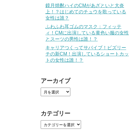
鏡月焼酎ハイのCMがあざといと大炎
上！？はじめてのチュウを歌っている
女性は誰？
ふわふわ耳ゴムのマスク：フィッテ
ィ！CMに出演している黄色い服の女性
とスーツの男性は誰！？
キャリアつくってサバイブ！ビズリー
チの新CM！出演しているショートカッ
トの女性は誰！？
アーカイブ
カテゴリー