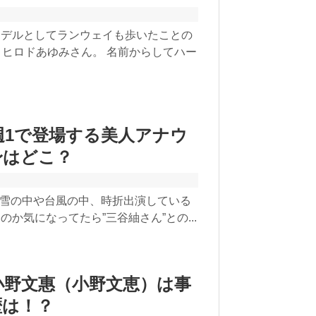
モデルとしてランウェイも歩いたことの
：ヒロドあゆみさん。 名前からしてハー
週1で登場する美人アナウ
身はどこ？
” 雪の中や台風の中、時折出演している
か気になってたら”三谷紬さん”との...
小野文惠（小野文恵）は事
歴は！？