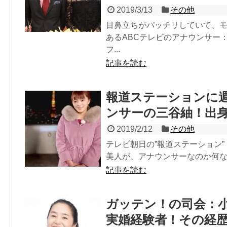
2019/3/13
その他
目鼻立ちがパッチリしていて、
あるABCテレビのアナウンサー
フ...
記事を読む
報道ステーションに
ンサーの三谷紬！出
2019/2/12
その他
テレビ朝日の”報道ステーション
美人が、アナウンサーなのか何なの
記事を読む
ガッテン！の司会：
実婚経験者！その経