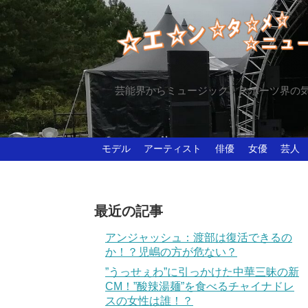
芸能界からミュージック、スポーツ界の
モデル
アーティスト
俳優
女優
芸人
最近の記事
アンジャッシュ：渡部は復活できるの
か！？児嶋の方が危ない？
”うっせぇわ”に引っかけた中華三昧の新
CM！”酸辣湯麺”を食べるチャイナドレ
スの女性は誰！？