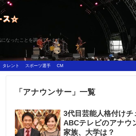
気になったことを調べています！
タレント
スポーツ選手
CM
「
アナウンサー
」
一覧
3代目芸能人格付け
ABCテレビのアナウ
家族、大学は？