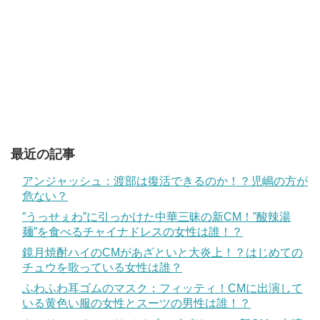
最近の記事
アンジャッシュ：渡部は復活できるのか！？児嶋の方が
危ない？
”うっせぇわ”に引っかけた中華三昧の新CM！”酸辣湯
麺”を食べるチャイナドレスの女性は誰！？
鏡月焼酎ハイのCMがあざといと大炎上！？はじめての
チュウを歌っている女性は誰？
ふわふわ耳ゴムのマスク：フィッティ！CMに出演して
いる黄色い服の女性とスーツの男性は誰！？