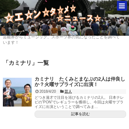
芸能界からミュージック、スポーツ界の気になったことを調べて
います！
「
カミナリ
」
一覧
カミナリ たくみとまなぶの2人は仲良し
か？火曜サプライズに出演！
2018/4/20
芸人
どつき漫才で注目を浴びるカミナリの2人。 日本テレ
ビの”PON”でレギュラーを獲得し、今回は火曜サプラ
イズに出演ということで調べてみま...
記事を読む