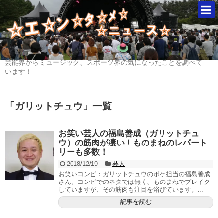
芸能界からミュージック、スポーツ界の気になったことを調べて
います！
「
ガリットチュウ
」
一覧
お笑い芸人の福島善成（ガリットチュ
ウ）の筋肉が凄い！ものまねのレパート
リーも多数！
2018/12/19
芸人
お笑いコンビ：ガリットチュウのボケ担当の福島善成
さん。コンビでのネタでは無く、ものまねでブレイク
していますが、その筋肉も注目を浴びています。...
記事を読む