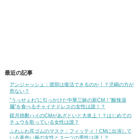
最近の記事
アンジャッシュ：渡部は復活できるのか！？児嶋の方が
危ない？
”うっせぇわ”に引っかけた中華三昧の新CM！”酸辣湯
麺”を食べるチャイナドレスの女性は誰！？
鏡月焼酎ハイのCMがあざといと大炎上！？はじめての
チュウを歌っている女性は誰？
ふわふわ耳ゴムのマスク：フィッティ！CMに出演して
いる黄色い服の女性とスーツの男性は誰！？