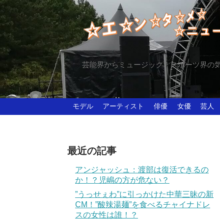
芸能界からミュージック、スポーツ界の
モデル
アーティスト
俳優
女優
芸人
最近の記事
アンジャッシュ：渡部は復活できるの
か！？児嶋の方が危ない？
”うっせぇわ”に引っかけた中華三昧の新
CM！”酸辣湯麺”を食べるチャイナドレ
スの女性は誰！？