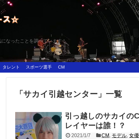
気になったことを調べています！
タレント
スポーツ選手
CM
「
サカイ引越センター
」
一覧
引っ越しのサカイの
レイヤーは誰！？
2021/1/7
CM
,
モデル
,
女