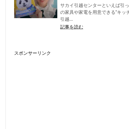
サカイ引越センターといえば引っ
の家具や家電を用意できる”キッチ
引越...
記事を読む
スポンサーリンク