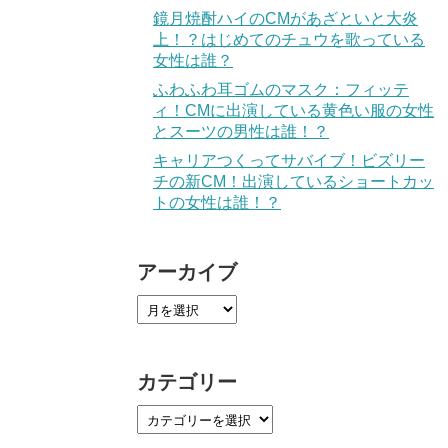
鏡月焼酎ハイのCMがあざといと大炎
上！？はじめてのチュウを歌っている
女性は誰？
ふわふわ耳ゴムのマスク：フィッテ
ィ！CMに出演している黄色い服の女性
とスーツの男性は誰！？
キャリアつくってサバイブ！ビズリー
チの新CM！出演しているショートカッ
トの女性は誰！？
アーカイブ
カテゴリー