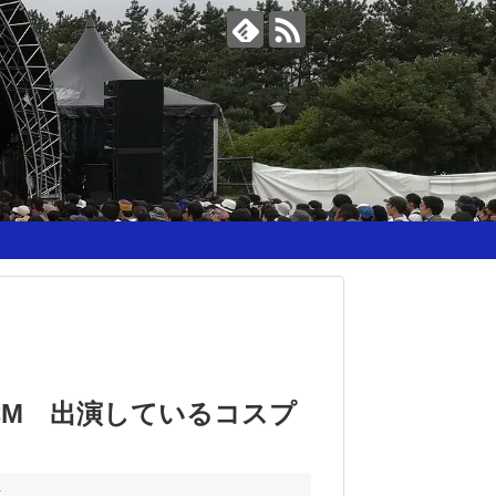
CM 出演しているコスプ
優