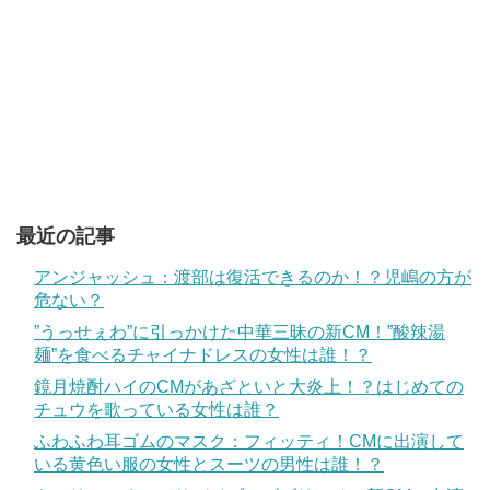
最近の記事
アンジャッシュ：渡部は復活できるのか！？児嶋の方が
危ない？
”うっせぇわ”に引っかけた中華三昧の新CM！”酸辣湯
麺”を食べるチャイナドレスの女性は誰！？
鏡月焼酎ハイのCMがあざといと大炎上！？はじめての
チュウを歌っている女性は誰？
ふわふわ耳ゴムのマスク：フィッティ！CMに出演して
いる黄色い服の女性とスーツの男性は誰！？