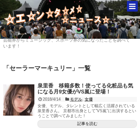
芸能界からミュージック、スポーツ界の気になったことを調べて
います！
「
セーラーマーキュリー
」
一覧
泉里香 移籍多数！使ってる化粧品も気
になる月9女優がVS嵐に登場！
2018/4/14
モデル
,
女優
女優、モデル、タレントとして幅広く活躍されている
泉里香さん。 京都市出身として”VS嵐”に出演するとい
うことで調べてみました！
記事を読む