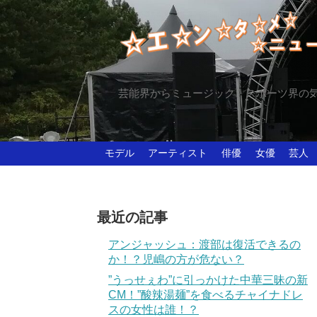
芸能界からミュージック、スポーツ界の
モデル
アーティスト
俳優
女優
芸人
最近の記事
アンジャッシュ：渡部は復活できるの
か！？児嶋の方が危ない？
”うっせぇわ”に引っかけた中華三昧の新
CM！”酸辣湯麺”を食べるチャイナドレ
スの女性は誰！？