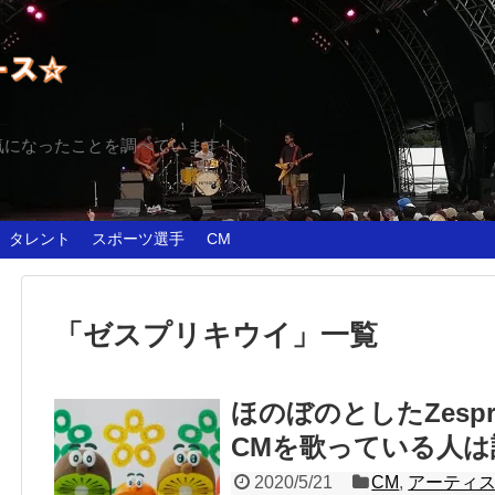
気になったことを調べています！
タレント
スポーツ選手
CM
「
ゼスプリキウイ
」
一覧
ほのぼのとしたZesp
CMを歌っている人は
2020/5/21
CM
,
アーティ