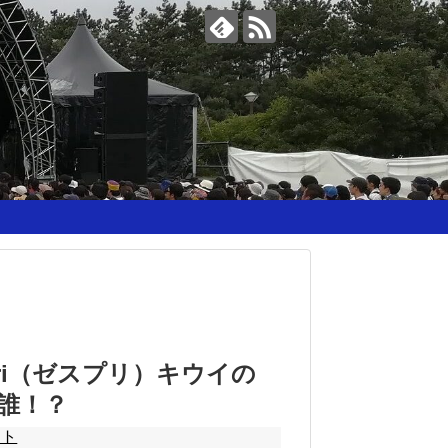
ri（ゼスプリ）キウイの
誰！？
スト