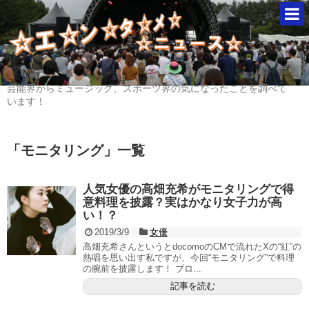
芸能界からミュージック、スポーツ界の気になったことを調べて
います！
「
モニタリング
」
一覧
人気女優の高畑充希がモニタリングで得
意料理を披露？実はかなり女子力が高
い！？
2019/3/9
女優
高畑充希さんというとdocomoのCMで流れたXの“紅”の
熱唱を思い出す私ですが、今回“モニタリング”で料理
の腕前を披露します！ ブロ...
記事を読む