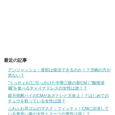
最近の記事
アンジャッシュ：渡部は復活できるのか！？児嶋の方が
危ない？
”うっせぇわ”に引っかけた中華三昧の新CM！”酸辣湯
麺”を食べるチャイナドレスの女性は誰！？
鏡月焼酎ハイのCMがあざといと大炎上！？はじめての
チュウを歌っている女性は誰？
ふわふわ耳ゴムのマスク：フィッティ！CMに出演して
いる黄色い服の女性とスーツの男性は誰！？