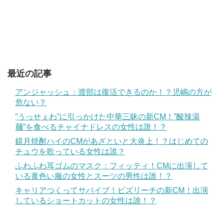
最近の記事
アンジャッシュ：渡部は復活できるのか！？児嶋の方が
危ない？
”うっせぇわ”に引っかけた中華三昧の新CM！”酸辣湯
麺”を食べるチャイナドレスの女性は誰！？
鏡月焼酎ハイのCMがあざといと大炎上！？はじめての
チュウを歌っている女性は誰？
ふわふわ耳ゴムのマスク：フィッティ！CMに出演して
いる黄色い服の女性とスーツの男性は誰！？
キャリアつくってサバイブ！ビズリーチの新CM！出演
しているショートカットの女性は誰！？