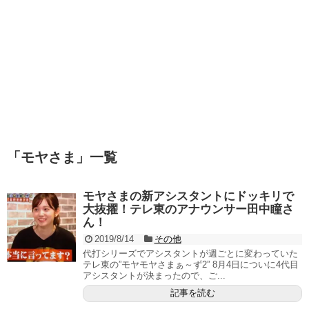
「
モヤさま
」
一覧
モヤさまの新アシスタントにドッキリで
大抜擢！テレ東のアナウンサー田中瞳さ
ん！
2019/8/14
その他
代打シリーズでアシスタントが週ごとに変わっていた
テレ東の”モヤモヤさまぁ～ず2” 8月4日についに4代目
アシスタントが決まったので、ご...
記事を読む