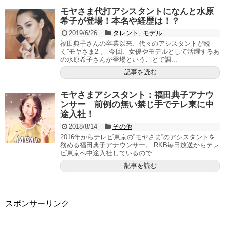
モヤさま代打アシスタントになんと水原
希子が登場！本名や経歴は！？
2019/6/26
タレント
,
モデル
福田典子さんの卒業以来、代々のアシスタントが続
く”モヤさま2”。 今回、女優やモデルとして活躍するあ
の水原希子さんが登場ということで調...
記事を読む
モヤさまアシスタント：福田典子アナウ
ンサー 前例の無い禁じ手でテレ東に中
途入社！
2018/8/14
その他
2016年からテレビ東京の”モヤさま”のアシスタントを
務める福田典子アナウンサー。 RKB毎日放送からテレ
ビ東京へ中途入社しているので...
記事を読む
スポンサーリンク