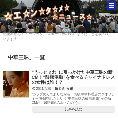
芸能界からミュージック、スポーツ界の気になったことを調べて
います！
「
中華三昧
」
一覧
”うっせぇわ”に引っかけた中華三昧の新
CM！”酸辣湯麺”を食べるチャイナドレス
の女性は誰！？
2021/4/29
CM
,
女優
”カップめんでありながら、高級中華料理店のクオリテ
ィー”を目指したという”中華三昧の酸辣湯麺” その新
CMが、超話題のAdoさんの”う...
記事を読む