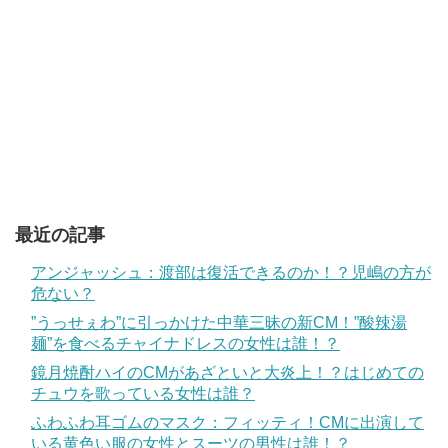
最近の記事
アンジャッシュ：渡部は復活できるのか！？児嶋の方が
危ない？
”うっせぇわ”に引っかけた中華三昧の新CM！”酸辣湯
麺”を食べるチャイナドレスの女性は誰！？
鏡月焼酎ハイのCMがあざといと大炎上！？はじめての
チュウを歌っている女性は誰？
ふわふわ耳ゴムのマスク：フィッティ！CMに出演して
いる黄色い服の女性とスーツの男性は誰！？