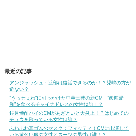
最近の記事
アンジャッシュ：渡部は復活できるのか！？児嶋の方が
危ない？
”うっせぇわ”に引っかけた中華三昧の新CM！”酸辣湯
麺”を食べるチャイナドレスの女性は誰！？
鏡月焼酎ハイのCMがあざといと大炎上！？はじめての
チュウを歌っている女性は誰？
ふわふわ耳ゴムのマスク：フィッティ！CMに出演して
いる黄色い服の女性とスーツの男性は誰！？