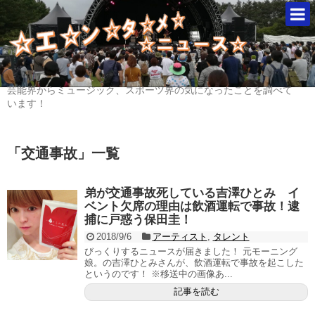
芸能界からミュージック、スポーツ界の気になったことを調べて
います！
「
交通事故
」
一覧
弟が交通事故死している吉澤ひとみ イ
ベント欠席の理由は飲酒運転で事故！逮
捕に戸惑う保田圭！
2018/9/6
アーティスト
,
タレント
びっくりするニュースが届きました！ 元モーニング
娘。の吉澤ひとみさんが、飲酒運転で事故を起こした
というのです！ ※移送中の画像あ...
記事を読む