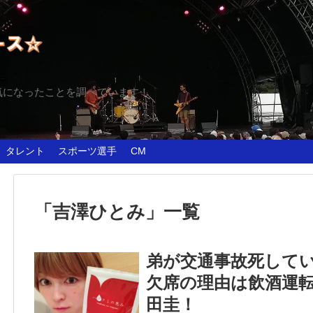
気になったことを調べています！
タレント
スポーツ選手
CM
「
吉澤ひとみ
」
一覧
弟が交通事故死して
欠席の理由は飲酒運
田圭！