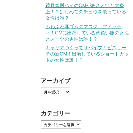
鏡月焼酎ハイのCMがあざといと大炎
上！？はじめてのチュウを歌っている
女性は誰？
ふわふわ耳ゴムのマスク：フィッテ
ィ！CMに出演している黄色い服の女性
とスーツの男性は誰！？
キャリアつくってサバイブ！ビズリー
チの新CM！出演しているショートカッ
トの女性は誰！？
アーカイブ
カテゴリー