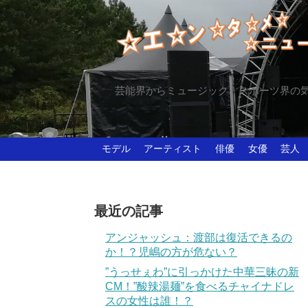
芸能界からミュージック、スポーツ界の
モデル
アーティスト
俳優
女優
芸人
最近の記事
アンジャッシュ：渡部は復活できるの
か！？児嶋の方が危ない？
”うっせぇわ”に引っかけた中華三昧の新
CM！”酸辣湯麺”を食べるチャイナドレ
スの女性は誰！？