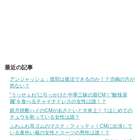
最近の記事
アンジャッシュ：渡部は復活できるのか！？児嶋の方が
危ない？
”うっせぇわ”に引っかけた中華三昧の新CM！”酸辣湯
麺”を食べるチャイナドレスの女性は誰！？
鏡月焼酎ハイのCMがあざといと大炎上！？はじめての
チュウを歌っている女性は誰？
ふわふわ耳ゴムのマスク：フィッティ！CMに出演して
いる黄色い服の女性とスーツの男性は誰！？