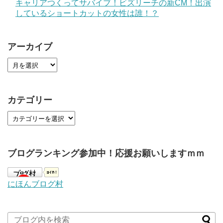
キャリアつくってサバイブ！ビズリーチの新CM！出演
しているショートカットの女性は誰！？
アーカイブ
カテゴリー
ブログランキング参加中！応援お願いしますｍｍ
にほんブログ村