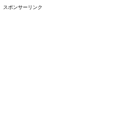
スポンサーリンク