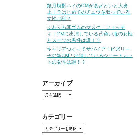
鏡月焼酎ハイのCMがあざといと大炎
上！？はじめてのチュウを歌っている
女性は誰？
ふわふわ耳ゴムのマスク：フィッテ
ィ！CMに出演している黄色い服の女性
とスーツの男性は誰！？
キャリアつくってサバイブ！ビズリー
チの新CM！出演しているショートカッ
トの女性は誰！？
アーカイブ
カテゴリー