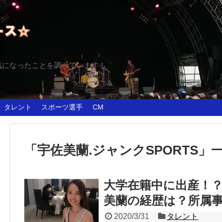
気になったことを調べています！
タレント
スポーツ選手
CM
「
宇佐美蘭.ジャンクSPORTS
」
大学在籍中に出産！
美蘭の経歴は？所属
2020/3/31
タレント