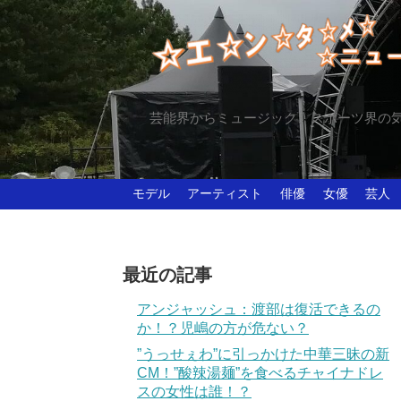
芸能界からミュージック、スポーツ界の
モデル
アーティスト
俳優
女優
芸人
最近の記事
アンジャッシュ：渡部は復活できるの
か！？児嶋の方が危ない？
”うっせぇわ”に引っかけた中華三昧の新
CM！”酸辣湯麺”を食べるチャイナドレ
スの女性は誰！？