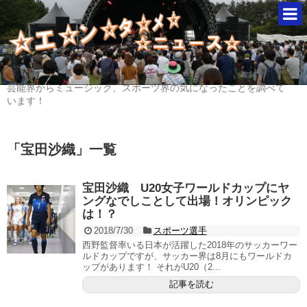
芸能界からミュージック、スポーツ界の気になったことを調べて
います！
「
宝田沙織
」
一覧
宝田沙織 U20女子ワールドカップにヤ
ングなでしことして出場！オリンピック
は！？
2018/7/30
スポーツ選手
西野監督率いる日本が活躍した2018年のサッカーワー
ルドカップですが、サッカー界は8月にもワールドカ
ップがあります！ それがU20（2...
記事を読む