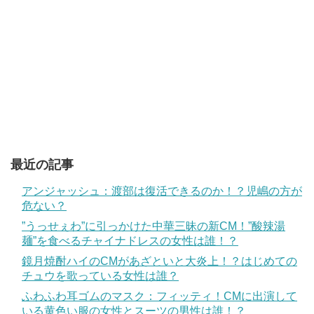
最近の記事
アンジャッシュ：渡部は復活できるのか！？児嶋の方が
危ない？
”うっせぇわ”に引っかけた中華三昧の新CM！”酸辣湯
麺”を食べるチャイナドレスの女性は誰！？
鏡月焼酎ハイのCMがあざといと大炎上！？はじめての
チュウを歌っている女性は誰？
ふわふわ耳ゴムのマスク：フィッティ！CMに出演して
いる黄色い服の女性とスーツの男性は誰！？