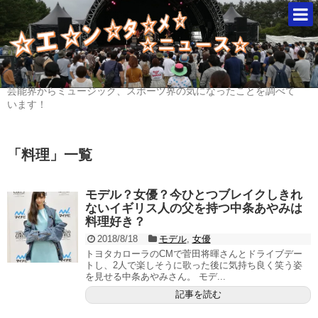
芸能界からミュージック、スポーツ界の気になったことを調べて
います！
「
料理
」
一覧
モデル？女優？今ひとつブレイクしきれ
ないイギリス人の父を持つ中条あやみは
料理好き？
2018/8/18
モデル
,
女優
トヨタカローラのCMで菅田将暉さんとドライブデー
トし、2人で楽しそうに歌った後に気持ち良く笑う姿
を見せる中条あやみさん。 モデ...
記事を読む