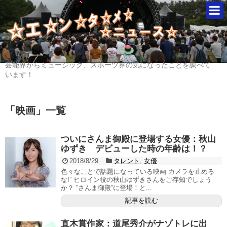
芸能界からミュージック、スポーツ界の気になったことを調べて
います！
「
映画
」
一覧
ついにさんま御殿に登場する女優：秋山
ゆずき デビューした時の年齢は！？
2018/8/29
タレント
,
女優
色々なことで話題になっている映画”カメラを止める
な!” ヒロイン役の秋山ゆずきさんをご存知でしょう
か？ ”さんま御殿”に登場！と...
記事を読む
直木賞作家：道尾秀介がナゾトレに出