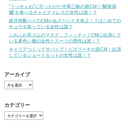
”うっせぇわ”に引っかけた中華三昧の新CM！”酸辣湯
麺”を食べるチャイナドレスの女性は誰！？
鏡月焼酎ハイのCMがあざといと大炎上！？はじめての
チュウを歌っている女性は誰？
ふわふわ耳ゴムのマスク：フィッティ！CMに出演して
いる黄色い服の女性とスーツの男性は誰！？
キャリアつくってサバイブ！ビズリーチの新CM！出演
しているショートカットの女性は誰！？
アーカイブ
カテゴリー