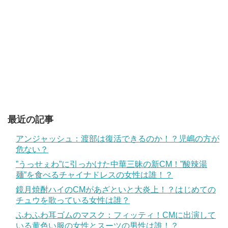
最近の記事
アンジャッシュ：渡部は復活できるのか！？児嶋の方が
危ない？
”うっせぇわ”に引っかけた中華三昧の新CM！”酸辣湯
麺”を食べるチャイナドレスの女性は誰！？
鏡月焼酎ハイのCMがあざといと大炎上！？はじめての
チュウを歌っている女性は誰？
ふわふわ耳ゴムのマスク：フィッティ！CMに出演して
いる黄色い服の女性とスーツの男性は誰！？