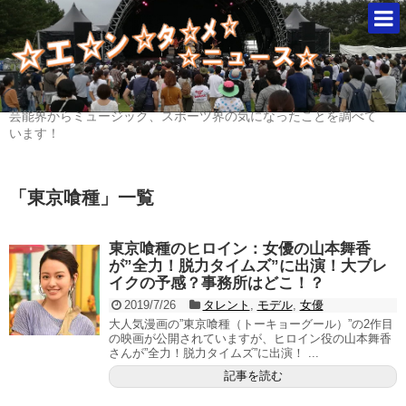
芸能界からミュージック、スポーツ界の気になったことを調べて
います！
「
東京喰種
」
一覧
東京喰種のヒロイン：女優の山本舞香
が”全力！脱力タイムズ”に出演！大ブレ
イクの予感？事務所はどこ！？
2019/7/26
タレント
,
モデル
,
女優
大人気漫画の”東京喰種（トーキョーグール）”の2作目
の映画が公開されていますが、ヒロイン役の山本舞香
さんが”全力！脱力タイムズ”に出演！ ...
記事を読む