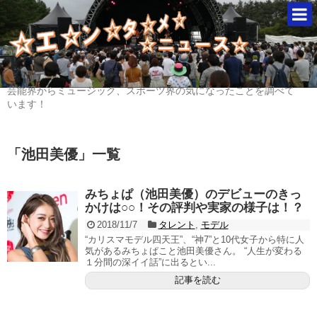
芸能界からミュージック、スポーツ界の気になったことを調べて
います！
「
池田美優
」
一覧
みちょぱ（池田美優）のデビューのきっ
かけは○○！その評判や実家の様子は！？
2018/11/7
タレント
,
モデル
“カリスマモデル四天王”、“神7”と10代女子から特に人
気があるみちょぱこと池田美優さん。 “人生が変わる
１分間の深イイ話”に出るとい...
記事を読む