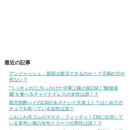
最近の記事
アンジャッシュ：渡部は復活できるのか！？児嶋の方が
危ない？
”うっせぇわ”に引っかけた中華三昧の新CM！”酸辣湯
麺”を食べるチャイナドレスの女性は誰！？
鏡月焼酎ハイのCMがあざといと大炎上！？はじめての
チュウを歌っている女性は誰？
ふわふわ耳ゴムのマスク：フィッティ！CMに出演して
いる黄色い服の女性とスーツの男性は誰！？