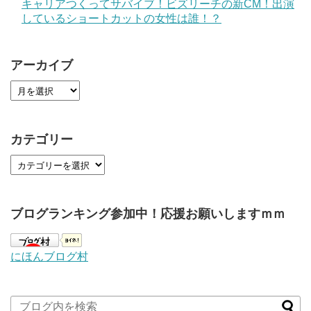
キャリアつくってサバイブ！ビズリーチの新CM！出演
しているショートカットの女性は誰！？
アーカイブ
カテゴリー
ブログランキング参加中！応援お願いしますｍｍ
にほんブログ村