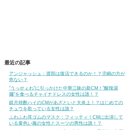
最近の記事
アンジャッシュ：渡部は復活できるのか！？児嶋の方が
危ない？
”うっせぇわ”に引っかけた中華三昧の新CM！”酸辣湯
麺”を食べるチャイナドレスの女性は誰！？
鏡月焼酎ハイのCMがあざといと大炎上！？はじめての
チュウを歌っている女性は誰？
ふわふわ耳ゴムのマスク：フィッティ！CMに出演して
いる黄色い服の女性とスーツの男性は誰！？