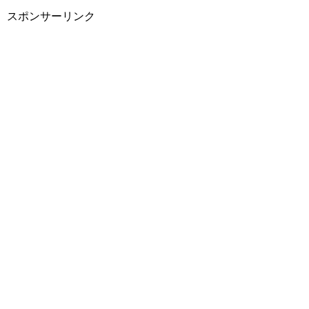
スポンサーリンク