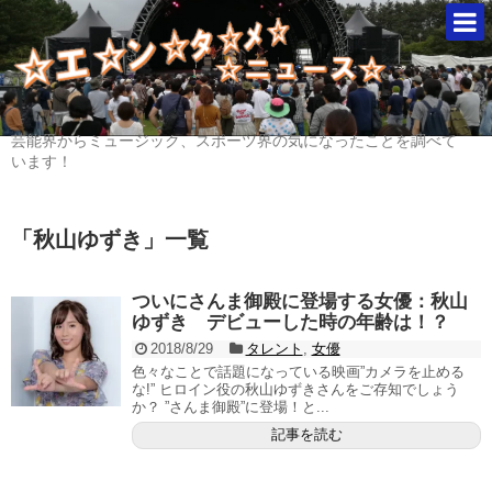
芸能界からミュージック、スポーツ界の気になったことを調べて
います！
「
秋山ゆずき
」
一覧
ついにさんま御殿に登場する女優：秋山
ゆずき デビューした時の年齢は！？
2018/8/29
タレント
,
女優
色々なことで話題になっている映画”カメラを止める
な!” ヒロイン役の秋山ゆずきさんをご存知でしょう
か？ ”さんま御殿”に登場！と...
記事を読む