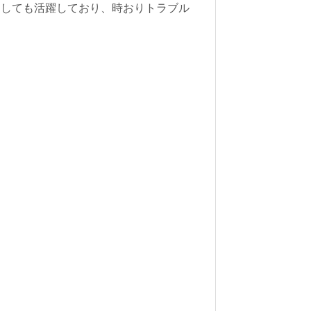
としても活躍しており、時おりトラブル