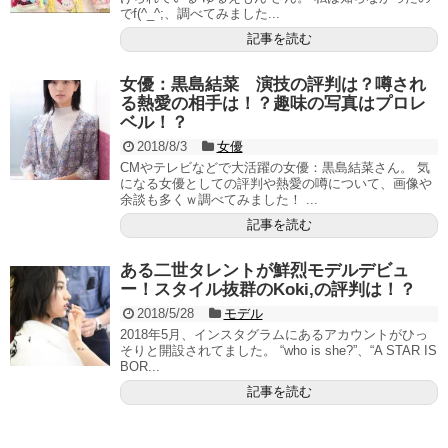
でf(^_^;、調べてみました...
記事を読む
女優：黒島結菜 演技の評判は？噂され
る熱愛の相手は！？趣味の写真はプロレ
ベル！？
2018/8/3
女優
CMやテレビなどで大活躍の女優：黒島結菜さん。 気
になる女優としての評判や熱愛の噂について、画像や
余談も多くｗ調べてみました！ ...
記事を読む
ある二世タレントが鮮烈モデルデビュ
ー！スタイル抜群のKoki,の評判は！？
2018/5/28
モデル
2018年5月、インスタグラムにあるアカウントがひっ
そりと開設されてました。 “who is she?”、“A STAR IS
BOR...
記事を読む