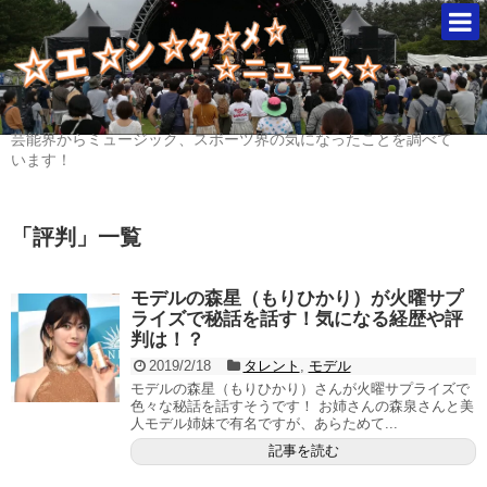
芸能界からミュージック、スポーツ界の気になったことを調べて
います！
「
評判
」
一覧
モデルの森星（もりひかり）が火曜サプ
ライズで秘話を話す！気になる経歴や評
判は！？
2019/2/18
タレント
,
モデル
モデルの森星（もりひかり）さんが火曜サプライズで
色々な秘話を話すそうです！ お姉さんの森泉さんと美
人モデル姉妹で有名ですが、あらためて...
記事を読む