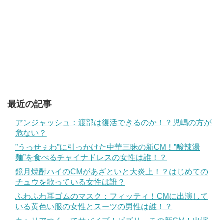
最近の記事
アンジャッシュ：渡部は復活できるのか！？児嶋の方が
危ない？
”うっせぇわ”に引っかけた中華三昧の新CM！”酸辣湯
麺”を食べるチャイナドレスの女性は誰！？
鏡月焼酎ハイのCMがあざといと大炎上！？はじめての
チュウを歌っている女性は誰？
ふわふわ耳ゴムのマスク：フィッティ！CMに出演して
いる黄色い服の女性とスーツの男性は誰！？