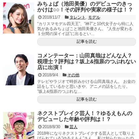
みちょぱ（池田美優）のデビューのきっ
かけは○○！その評判や実家の様子は！？
2018/11/7
タレント
,
モデル
“カリスマモデル四天王”、“神7”と10代女子から特に人
気があるみちょぱこと池田美優さん。 “人生が変わる
１分間の深イイ話”に出るとい...
記事を読む
コメンテーター：山田真哉はどんな人？
税理士？評判は？坂上&指原のつぶれない
店に出演！
2018/9/4
その他
テレビやラジオで時折みかける山田真哉さん。 お金の
話をしているかと思いきや、アニメの話をしたり。
”坂上&指原のつぶれな...
記事を読む
ネクストブレイク芸人！？ゆるえもんの
デビューした年齢や評判は！？
2018/8/30
芸人
2018年になりネクストブレイクする芸人として取り上
げられている”ゆるえもん”さん。 私は知らなかったの