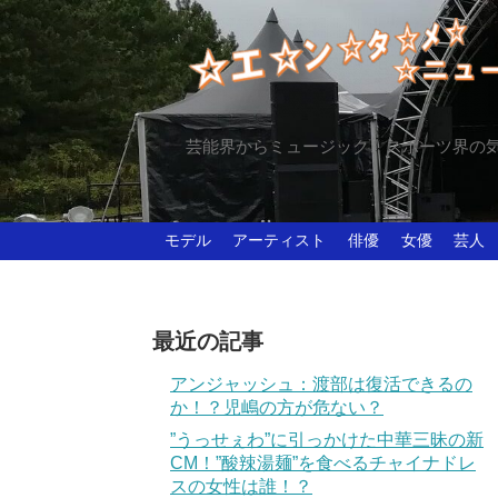
芸能界からミュージック、スポーツ界の
モデル
アーティスト
俳優
女優
芸人
最近の記事
アンジャッシュ：渡部は復活できるの
か！？児嶋の方が危ない？
”うっせぇわ”に引っかけた中華三昧の新
CM！”酸辣湯麺”を食べるチャイナドレ
スの女性は誰！？