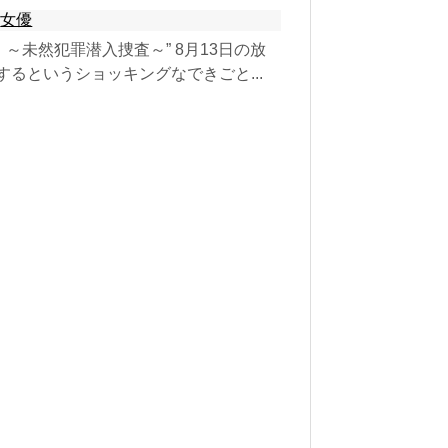
,
女優
～未然犯罪潜入捜査～” 8月13日の放
するというショッキングなできごと...