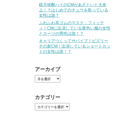
鏡月焼酎ハイのCMがあざといと大炎
上！？はじめてのチュウを歌っている
女性は誰？
ふわふわ耳ゴムのマスク：フィッテ
ィ！CMに出演している黄色い服の女性
とスーツの男性は誰！？
キャリアつくってサバイブ！ビズリー
チの新CM！出演しているショートカッ
トの女性は誰！？
アーカイブ
カテゴリー