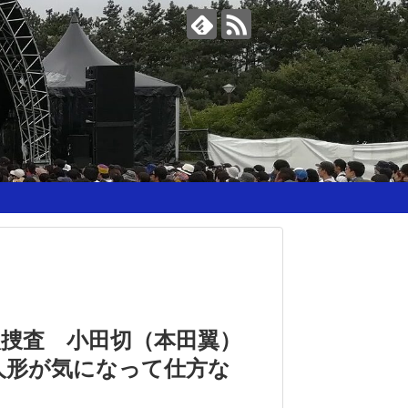
入捜査 小田切（本田翼）
人形が気になって仕方な