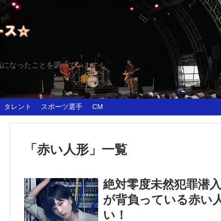
気になったことを調べています！
タレント
スポーツ選手
CM
「
赤い人形
」
一覧
絶対零度未然犯罪潜
が背負っている赤い
い！