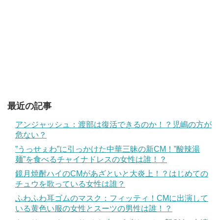
最近の記事
アンジャッシュ：渡部は復活できるのか！？児嶋の方が
危ない？
”うっせぇわ”に引っかけた中華三昧の新CM！”酸辣湯
麺”を食べるチャイナドレスの女性は誰！？
鏡月焼酎ハイのCMがあざといと大炎上！？はじめての
チュウを歌っている女性は誰？
ふわふわ耳ゴムのマスク：フィッティ！CMに出演して
いる黄色い服の女性とスーツの男性は誰！？