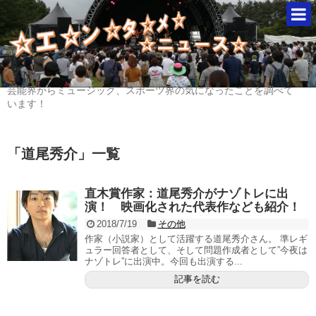
芸能界からミュージック、スポーツ界の気になったことを調べて
います！
「
道尾秀介
」
一覧
直木賞作家：道尾秀介がナゾトレに出
演！ 映画化された代表作なども紹介！
2018/7/19
その他
作家（小説家）として活躍する道尾秀介さん。 準レギ
ュラー回答者として、そして問題作成者として”今夜は
ナゾトレ”に出演中。今回も出演する...
記事を読む