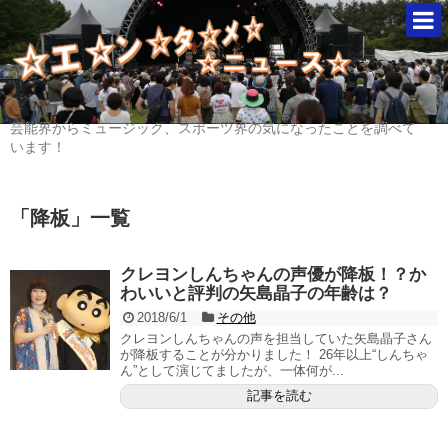
芸能界からミュージック、スポーツ界の気になったことを調べて
います！
「
降板
」
一覧
クレヨンしんちゃんの声優が降板！？か
わいいと評判の矢島晶子の年齢は？
2018/6/1
その他
クレヨンしんちゃんの声を担当していた矢島晶子さん
が降板することが分かりました！ 26年以上“しんちゃ
ん”として演じてましたが、一体何が...
記事を読む