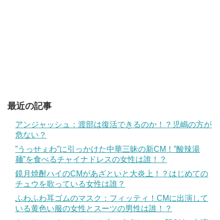
最近の記事
アンジャッシュ：渡部は復活できるのか！？児嶋の方が
危ない？
”うっせぇわ”に引っかけた中華三昧の新CM！”酸辣湯
麺”を食べるチャイナドレスの女性は誰！？
鏡月焼酎ハイのCMがあざといと大炎上！？はじめての
チュウを歌っている女性は誰？
ふわふわ耳ゴムのマスク：フィッティ！CMに出演して
いる黄色い服の女性とスーツの男性は誰！？