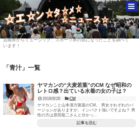
芸能界からミュージック、スポーツ界の気になったことを調べて
います！
「
青汁
」
一覧
ヤマカンの“大麦若葉”のCM なぜ昭和の
レトロ感？出ている水着の女の子は？
2018/8/28
CM
ヤマカンこと山本漢方製薬のCM。 男女それぞれのバ
ージョンがありますが、インパクト強いですよね？ 男
性の方は原田龍二さんと分かっ...
記事を読む