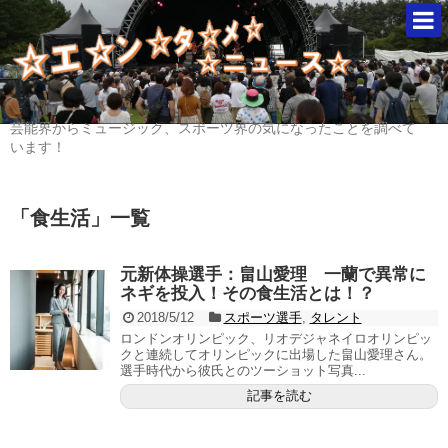
芸能界からミュージック、スポーツ界の気になったことを調べて
います！
「
食生活
」
一覧
元新体操選手：畠山愛理 一蘭で異常に
ネギを投入！その食生活とは！？
2018/5/12
スポーツ選手
,
タレント
ロンドンオリンピック、リオデジャネイロオリンピッ
クと連続してオリンピックに出場した畠山愛理さん。
選手時代から彼氏とのツーショット写真...
記事を読む