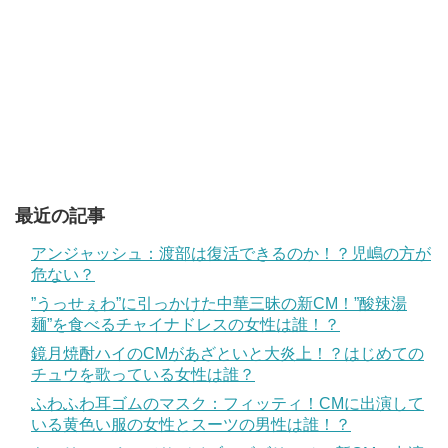
最近の記事
アンジャッシュ：渡部は復活できるのか！？児嶋の方が
危ない？
”うっせぇわ”に引っかけた中華三昧の新CM！”酸辣湯
麺”を食べるチャイナドレスの女性は誰！？
鏡月焼酎ハイのCMがあざといと大炎上！？はじめての
チュウを歌っている女性は誰？
ふわふわ耳ゴムのマスク：フィッティ！CMに出演して
いる黄色い服の女性とスーツの男性は誰！？