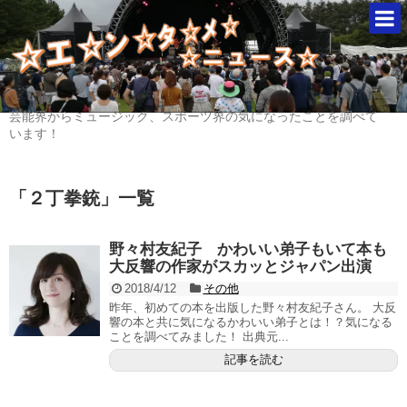
芸能界からミュージック、スポーツ界の気になったことを調べて
います！
「
２丁拳銃
」
一覧
野々村友紀子 かわいい弟子もいて本も
大反響の作家がスカッとジャパン出演
2018/4/12
その他
昨年、初めての本を出版した野々村友紀子さん。 大反
響の本と共に気になるかわいい弟子とは！？気になる
ことを調べてみました！ 出典元...
記事を読む