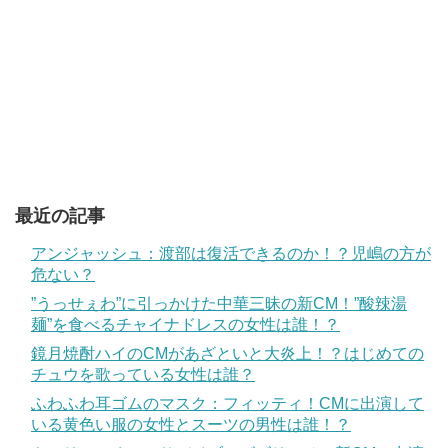
最近の記事
アンジャッシュ：渡部は復活できるのか！？児嶋の方が
危ない？
”うっせぇわ”に引っかけた中華三昧の新CM！”酸辣湯
麺”を食べるチャイナドレスの女性は誰！？
鏡月焼酎ハイのCMがあざといと大炎上！？はじめての
チュウを歌っている女性は誰？
ふわふわ耳ゴムのマスク：フィッティ！CMに出演して
いる黄色い服の女性とスーツの男性は誰！？