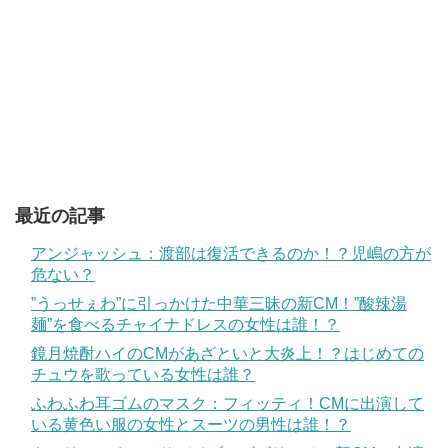
最近の記事
アンジャッシュ：渡部は復活できるのか！？児嶋の方が
危ない？
”うっせぇわ”に引っかけた中華三昧の新CM！”酸辣湯
麺”を食べるチャイナドレスの女性は誰！？
鏡月焼酎ハイのCMがあざといと大炎上！？はじめての
チュウを歌っている女性は誰？
ふわふわ耳ゴムのマスク：フィッティ！CMに出演して
いる黄色い服の女性とスーツの男性は誰！？