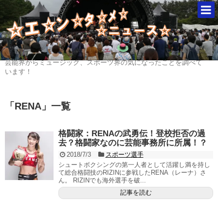
芸能界からミュージック、スポーツ界の気になったことを調べて
います！
「
RENA
」
一覧
格闘家：RENAの武勇伝！登校拒否の過
去？格闘家なのに芸能事務所に所属！？
2018/7/3
スポーツ選手
シュートボクシングの第一人者として活躍し満を持し
て総合格闘技のRIZINに参戦したRENA（レーナ）さ
ん。 RIZINでも海外選手を破...
記事を読む