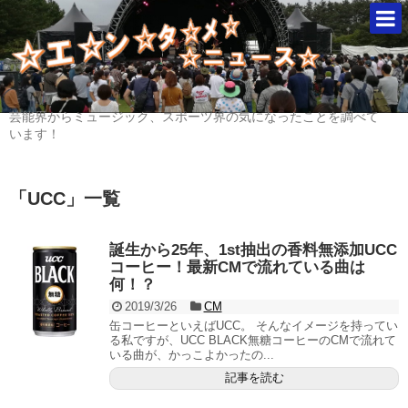
芸能界からミュージック、スポーツ界の気になったことを調べて
います！
「
UCC
」
一覧
誕生から25年、1st抽出の香料無添加UCC
コーヒー！最新CMで流れている曲は
何！？
2019/3/26
CM
缶コーヒーといえばUCC。 そんなイメージを持ってい
る私ですが、UCC BLACK無糖コーヒーのCMで流れて
いる曲が、かっこよかったの...
記事を読む