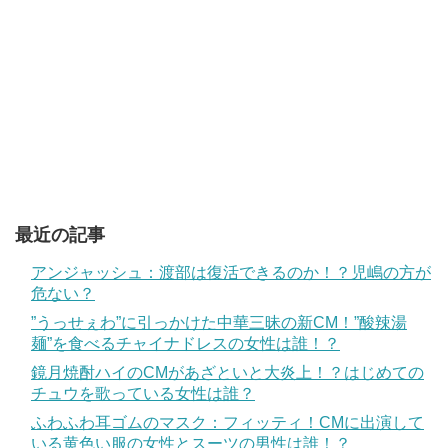
最近の記事
アンジャッシュ：渡部は復活できるのか！？児嶋の方が
危ない？
”うっせぇわ”に引っかけた中華三昧の新CM！”酸辣湯
麺”を食べるチャイナドレスの女性は誰！？
鏡月焼酎ハイのCMがあざといと大炎上！？はじめての
チュウを歌っている女性は誰？
ふわふわ耳ゴムのマスク：フィッティ！CMに出演して
いる黄色い服の女性とスーツの男性は誰！？