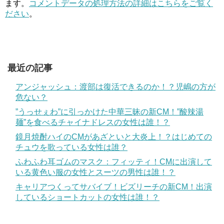
ます。
コメントデータの処理方法の詳細はこちらをご覧く
ださい
。
最近の記事
アンジャッシュ：渡部は復活できるのか！？児嶋の方が
危ない？
”うっせぇわ”に引っかけた中華三昧の新CM！”酸辣湯
麺”を食べるチャイナドレスの女性は誰！？
鏡月焼酎ハイのCMがあざといと大炎上！？はじめての
チュウを歌っている女性は誰？
ふわふわ耳ゴムのマスク：フィッティ！CMに出演して
いる黄色い服の女性とスーツの男性は誰！？
キャリアつくってサバイブ！ビズリーチの新CM！出演
しているショートカットの女性は誰！？