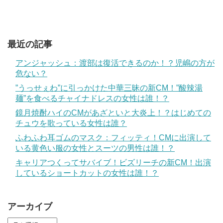
最近の記事
アンジャッシュ：渡部は復活できるのか！？児嶋の方が
危ない？
”うっせぇわ”に引っかけた中華三昧の新CM！”酸辣湯
麺”を食べるチャイナドレスの女性は誰！？
鏡月焼酎ハイのCMがあざといと大炎上！？はじめての
チュウを歌っている女性は誰？
ふわふわ耳ゴムのマスク：フィッティ！CMに出演して
いる黄色い服の女性とスーツの男性は誰！？
キャリアつくってサバイブ！ビズリーチの新CM！出演
しているショートカットの女性は誰！？
アーカイブ