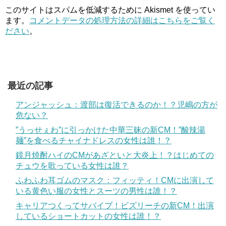
このサイトはスパムを低減するために Akismet を使ってい
ます。
コメントデータの処理方法の詳細はこちらをご覧く
ださい
。
最近の記事
アンジャッシュ：渡部は復活できるのか！？児嶋の方が
危ない？
”うっせぇわ”に引っかけた中華三昧の新CM！”酸辣湯
麺”を食べるチャイナドレスの女性は誰！？
鏡月焼酎ハイのCMがあざといと大炎上！？はじめての
チュウを歌っている女性は誰？
ふわふわ耳ゴムのマスク：フィッティ！CMに出演して
いる黄色い服の女性とスーツの男性は誰！？
キャリアつくってサバイブ！ビズリーチの新CM！出演
しているショートカットの女性は誰！？