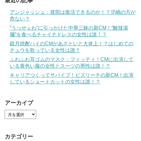
最近の記事
アンジャッシュ：渡部は復活できるのか！？児嶋の方が
危ない？
”うっせぇわ”に引っかけた中華三昧の新CM！”酸辣湯
麺”を食べるチャイナドレスの女性は誰！？
鏡月焼酎ハイのCMがあざといと大炎上！？はじめての
チュウを歌っている女性は誰？
ふわふわ耳ゴムのマスク：フィッティ！CMに出演して
いる黄色い服の女性とスーツの男性は誰！？
キャリアつくってサバイブ！ビズリーチの新CM！出演
しているショートカットの女性は誰！？
アーカイブ
カテゴリー