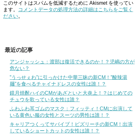
このサイトはスパムを低減するために Akismet を使ってい
ます。
コメントデータの処理方法の詳細はこちらをご覧く
ださい
。
最近の記事
アンジャッシュ：渡部は復活できるのか！？児嶋の方が
危ない？
”うっせぇわ”に引っかけた中華三昧の新CM！”酸辣湯
麺”を食べるチャイナドレスの女性は誰！？
鏡月焼酎ハイのCMがあざといと大炎上！？はじめての
チュウを歌っている女性は誰？
ふわふわ耳ゴムのマスク：フィッティ！CMに出演して
いる黄色い服の女性とスーツの男性は誰！？
キャリアつくってサバイブ！ビズリーチの新CM！出演
しているショートカットの女性は誰！？