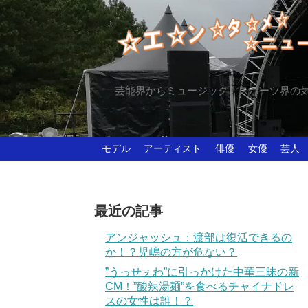
芸能界からミュージック、スポーツ界の
モデル
アーティスト
俳優
女優
芸人
最近の記事
アンジャッシュ：渡部は復活できるの
か！？児嶋の方が危ない？
”うっせぇわ”に引っかけた中華三昧の新
CM！”酸辣湯麺”を食べるチャイナドレ
スの女性は誰！？