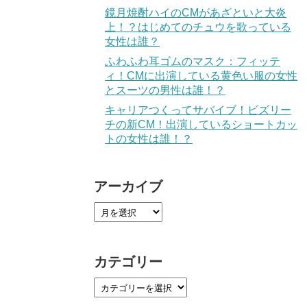
鏡月焼酎ハイのCMがあざといと大炎
上！？はじめてのチュウを歌っている
女性は誰？
ふわふわ耳ゴムのマスク：フィッテ
ィ！CMに出演している黄色い服の女性
とスーツの男性は誰！？
キャリアつくってサバイブ！ビズリー
チの新CM！出演しているショートカッ
トの女性は誰！？
アーカイブ
カテゴリー