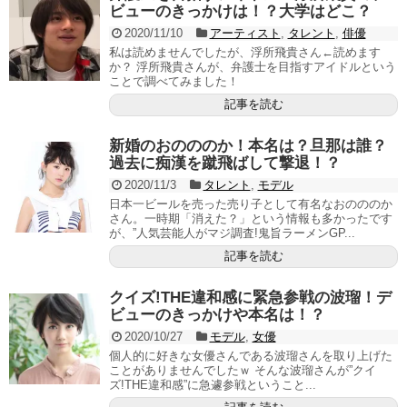
ビューのきっかけは！？大学はどこ？
2020/11/10
アーティスト
,
タレント
,
俳優
私は読めませんでしたが、浮所飛貴さん←読めます
か？ 浮所飛貴さんが、弁護士を目指すアイドルという
ことで調べてみました！
記事を読む
新婚のおのののか！本名は？旦那は誰？
過去に痴漢を蹴飛ばして撃退！？
2020/11/3
タレント
,
モデル
日本一ビールを売った売り子として有名なおのののか
さん。一時期「消えた？」という情報も多かったです
が、”人気芸能人がマジ調査!鬼旨ラーメンGP...
記事を読む
クイズ!THE違和感に緊急参戦の波瑠！デ
ビューのきっかけや本名は！？
2020/10/27
モデル
,
女優
個人的に好きな女優さんである波瑠さんを取り上げた
ことがありませんでしたｗ そんな波瑠さんが”クイ
ズ!THE違和感”に急遽参戦ということ...