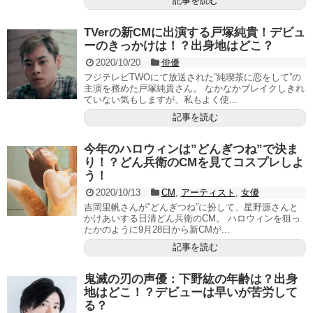
記事を読む
TVerの新CMに出演する戸塚純貴！デビュ
ーのきっかけは！？出身地はどこ？
2020/10/20
俳優
フジテレビTWOにて放送された”純喫茶に恋をして”の
主演を務めた戸塚純貴さん。 なかなかブレイクしきれ
ていない気もしますが、私もよく使...
記事を読む
今年のハロウィンは”どんぎつね”で決ま
り！？どん兵衛のCMを見てコスプレしよ
う！
2020/10/13
CM
,
アーティスト
,
女優
吉岡里帆さんが”どんぎつね”に扮して、星野源さんと
かけあいする日清どん兵衛のCM。 ハロウィンを狙っ
たかのように9月28日から新CMが...
記事を読む
鬼滅の刃の声優：下野紘の年齢は？出身
地はどこ！？デビューは早いが苦労して
る？