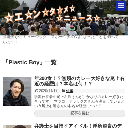
芸能界からミュージック、スポーツ界の気になったことを調べて
います！
「
Plastic Boy
」
一覧
年300食！？無類のカレー大好きな尾上右
近の経歴は？本名は何！？
2020/11/17
俳優
歌舞伎役者の尾上右近さんが、かなりのカレー好きだ
そうです！ マツコ・デラックスさんも注目していると
いう尾上右近さんの本名や経歴について...
記事を読む
弁護士を目指すアイドル！浮所飛貴のデ