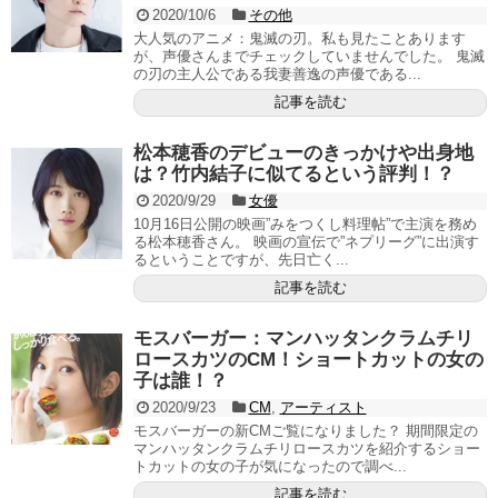
2020/10/6
その他
大人気のアニメ：鬼滅の刃。私も見たことあります
が、声優さんまでチェックしていませんでした。 鬼滅
の刃の主人公である我妻善逸の声優である...
記事を読む
松本穂香のデビューのきっかけや出身地
は？竹内結子に似てるという評判！？
2020/9/29
女優
10月16日公開の映画”みをつくし料理帖”で主演を務め
る松本穂香さん。 映画の宣伝で”ネプリーグ”に出演す
るということですが、先日亡く...
記事を読む
モスバーガー：マンハッタンクラムチリ
ロースカツのCM！ショートカットの女の
子は誰！？
2020/9/23
CM
,
アーティスト
モスバーガーの新CMご覧になりました？ 期間限定の
マンハッタンクラムチリロースカツを紹介するショー
トカットの女の子が気になったので調べ...
記事を読む