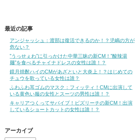
最近の記事
アンジャッシュ：渡部は復活できるのか！？児嶋の方が
危ない？
”うっせぇわ”に引っかけた中華三昧の新CM！”酸辣湯
麺”を食べるチャイナドレスの女性は誰！？
鏡月焼酎ハイのCMがあざといと大炎上！？はじめての
チュウを歌っている女性は誰？
ふわふわ耳ゴムのマスク：フィッティ！CMに出演して
いる黄色い服の女性とスーツの男性は誰！？
キャリアつくってサバイブ！ビズリーチの新CM！出演
しているショートカットの女性は誰！？
アーカイブ