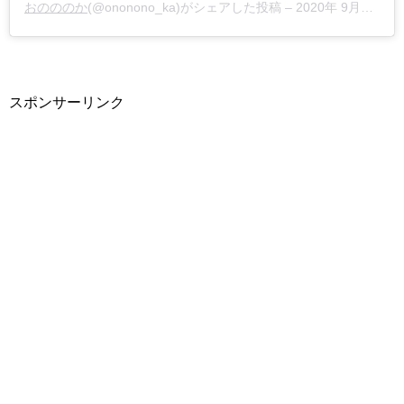
おのののか
(@ononono_ka)がシェアした投稿 –
2020年 9月月12日午前2時22分PDT
スポンサーリンク