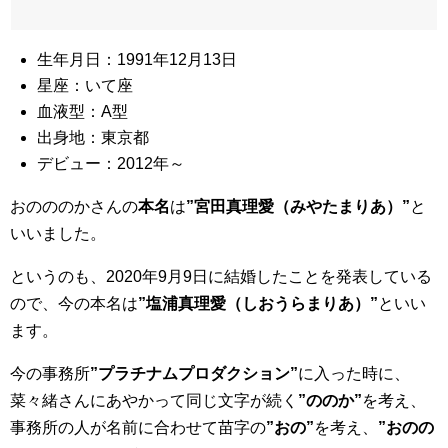
生年月日：1991年12月13日
星座：いて座
血液型：A型
出身地：東京都
デビュー：2012年～
おのののかさんの
本名
は
”宮田真理愛（みやたまりあ）”
と
いいました。
というのも、2020年9月9日に結婚したことを発表している
ので、今の本名は
”塩浦真理愛（しおうらまりあ）”
といい
ます。
今の事務所
”プラチナムプロダクション”
に入った時に、
菜々緒さんにあやかって同じ文字が続く
”ののか”
を考え、
事務所の人が名前に合わせて苗字の
”おの”
を考え、
”おのの