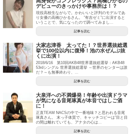
高身長がコンプレックス？高橋ひかるの
デビューのきっかけや事務所は！？
現役高校生ながらで。かわいいと評判のモデルであ
り女優の高橋ひかるさん。 ”有吉ゼミ”に出演すると
いうことで、気になったので調べてみまし...
記事を読む
大家志津香 太ってた！？世界選抜総選
挙で100位以内に復帰！池の水ぜんぶ抜
くに出演！
2018/6/16 第10回AKB48世界選抜総選挙：AKB48
53rdシングル 世界選抜総選挙 ～世界のセンターは誰
だ？～も無事終わり、...
記事を読む
大泉洋への不満爆発！年齢や出演ドラマ
が気になる音尾琢真が本音ではしご酒
に！
正直TEAM NACSの中で一番地味？と思われる音尾
琢真さん。 末っ子体質で、キャッチコピーは”目と目
の間は離れていても、アナタの心は...
記事を読む