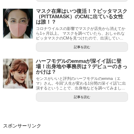
マスク在庫はいつ復活！？ピッタマスク
（PITTAMASK）のCMに出ている女性
は誰！？
コロナウイルスの影響でマスクが店先から消えてか
ら1ヶ月以上。 マスクを調べていたら、おしゃれな
ピッタマスクのCMを見つけたので、出演してい...
記事を読む
ハーフモデルのemmaが深イイ話に登
場！出身地や事務所は？デビューのきっ
かけは？
センスがいいと評判のハーフモデルのemma（エ
マ）さん。今回“人生が変わる1分間の深イイ話”に出
演するということで、出身地などを調べてみまし...
記事を読む
スポンサーリンク