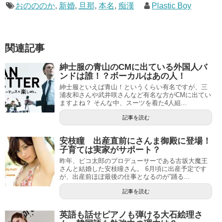
おのののか
,
新婚
,
旦那
,
本名
,
痴漢
Plastic Boy
関連記事
紳士服の青山のCMに出ている外国人バ
ンドは誰！？ボーカルはあの人！
紳士服といえば青山！というくらい有名ですが、三
浦友和さんや武井咲さんなど有名な方がCMに出てい
ますよね？ そんな中、スーツを着た4人組...
記事を読む
安枝瞳 出産直前にさんま御殿に登場！
子育ては実家がサポート？
昨年、ピコ太郎のプロデューサーである古坂大魔王
さんと結婚した安枝瞳さん。 6月頃に出産予定です
が、出産前ほぼ最後の仕事となるのが”踊る...
記事を読む
英語も話せピアノも弾ける大石絵理さ