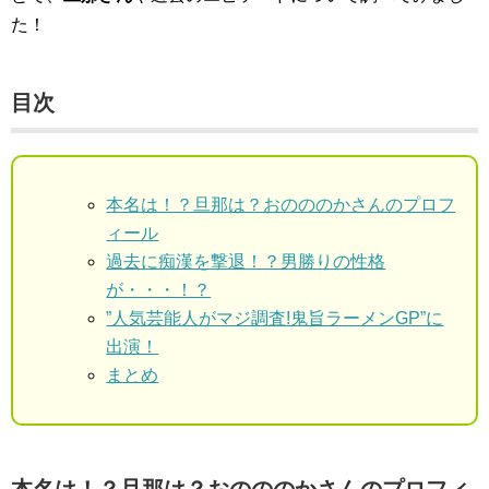
た！
目次
本名は！？旦那は？おのののかさんのプロフ
ィール
過去に痴漢を撃退！？男勝りの性格
が・・・！？
”人気芸能人がマジ調査!鬼旨ラーメンGP”に
出演！
まとめ