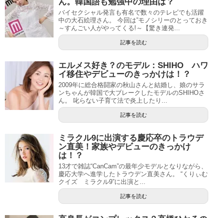
ん。韓国語も勉強中の理由は？
バイセクシャル発言も有名で数々のテレビでも活躍
中の大石絵理さん。 今回は”モノシリーのとっておき
～すんごい人がやってくる!～【驚き連発...
記事を読む
エルメス好き？のモデル：SHIHO ハワ
イ移住やデビューのきっかけは！？
2009年に総合格闘家の秋山さんと結婚し、娘のサラ
ンちゃんが韓国で大ブレークしたモデルのSHIHOさ
ん。 叱らない子育て法で炎上したり...
記事を読む
ミラクル9に出演する慶応卒のトラウデ
ン直美！家族やデビューのきっかけ
は！？
13才で雑誌“CanCam”の最年少モデルとなりながら、
慶応大学へ進学したトラウデン直美さん。 “くりぃむ
クイズ ミラクル9”に出演と...
記事を読む