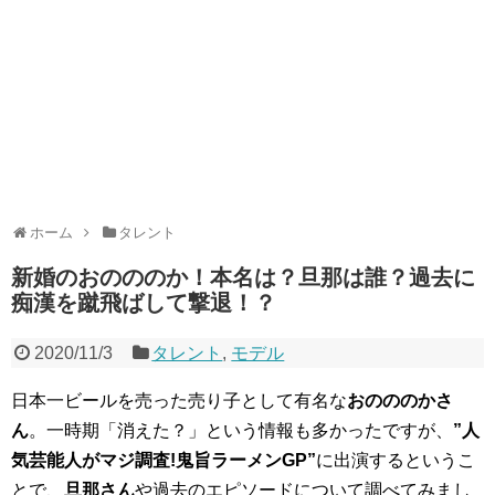
ホーム
タレント
新婚のおのののか！本名は？旦那は誰？過去に
痴漢を蹴飛ばして撃退！？
2020/11/3
タレント
,
モデル
日本一ビールを売った売り子として有名な
おのののかさ
ん
。一時期「消えた？」という情報も多かったですが、
”人
気芸能人がマジ調査!鬼旨ラーメンGP”
に出演するというこ
とで、
旦那さん
や過去のエピソードについて調べてみまし