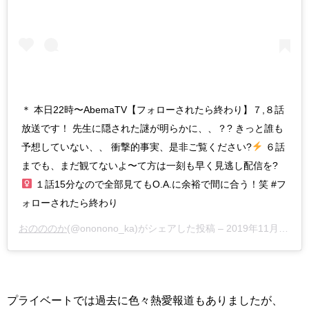
＊ 本日22時〜AbemaTV【フォローされたら終わり】７,８話
放送です！ 先生に隠された謎が明らかに、、？? きっと誰も
予想していない、、 衝撃的事実、是非ご覧ください?
６話
までも、まだ観てないよ〜て方は一刻も早く見逃し配信を?‍
１話15分なので全部見てもO.A.に余裕で間に合う！笑 #フ
ォローされたら終わり
おのののか
(@ononono_ka)がシェアした投稿 –
2019年11月月16日午後11時17分PST
プライベートでは過去に色々熱愛報道もありましたが、