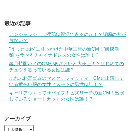
最近の記事
アンジャッシュ：渡部は復活できるのか！？児嶋の方が
危ない？
”うっせぇわ”に引っかけた中華三昧の新CM！”酸辣湯
麺”を食べるチャイナドレスの女性は誰！？
鏡月焼酎ハイのCMがあざといと大炎上！？はじめての
チュウを歌っている女性は誰？
ふわふわ耳ゴムのマスク：フィッティ！CMに出演して
いる黄色い服の女性とスーツの男性は誰！？
キャリアつくってサバイブ！ビズリーチの新CM！出演
しているショートカットの女性は誰！？
アーカイブ