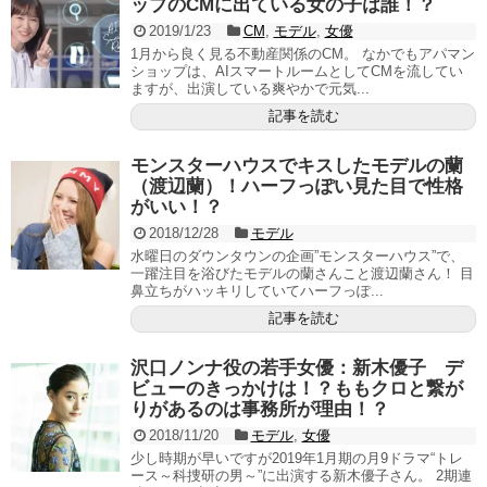
ップのCMに出ている女の子は誰！？
2019/1/23
CM
,
モデル
,
女優
1月から良く見る不動産関係のCM。 なかでもアパマン
ショップは、AIスマートルームとしてCMを流してい
ますが、出演している爽やかで元気...
記事を読む
モンスターハウスでキスしたモデルの蘭
（渡辺蘭）！ハーフっぽい見た目で性格
がいい！？
2018/12/28
モデル
水曜日のダウンタウンの企画”モンスターハウス”で、
一躍注目を浴びたモデルの蘭さんこと渡辺蘭さん！ 目
鼻立ちがハッキリしていてハーフっぽ...
記事を読む
沢口ノンナ役の若手女優：新木優子 デ
ビューのきっかけは！？ももクロと繋が
りがあるのは事務所が理由！？
2018/11/20
モデル
,
女優
少し時期が早いですが2019年1月期の月9ドラマ“トレ
ース～科捜研の男～”に出演する新木優子さん。 2期連