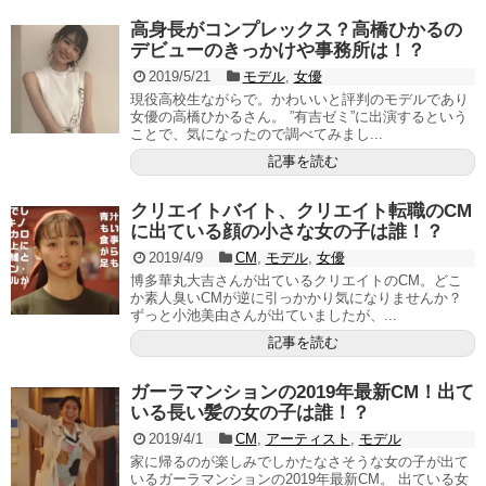
高身長がコンプレックス？高橋ひかるの
デビューのきっかけや事務所は！？
2019/5/21
モデル
,
女優
現役高校生ながらで。かわいいと評判のモデルであり
女優の高橋ひかるさん。 ”有吉ゼミ”に出演するという
ことで、気になったので調べてみまし...
記事を読む
クリエイトバイト、クリエイト転職のCM
に出ている顔の小さな女の子は誰！？
2019/4/9
CM
,
モデル
,
女優
博多華丸大吉さんが出ているクリエイトのCM。どこ
か素人臭いCMが逆に引っかかり気になりませんか？
ずっと小池美由さんが出ていましたが、...
記事を読む
ガーラマンションの2019年最新CM！出て
いる長い髪の女の子は誰！？
2019/4/1
CM
,
アーティスト
,
モデル
家に帰るのが楽しみでしかたなさそうな女の子が出て
いるガーラマンションの2019年最新CM。 出ている女