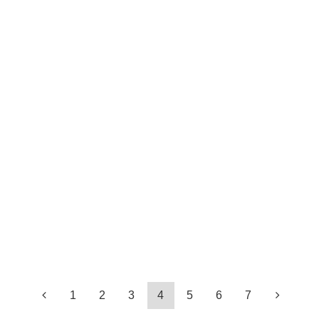
1
2
3
4
5
6
7