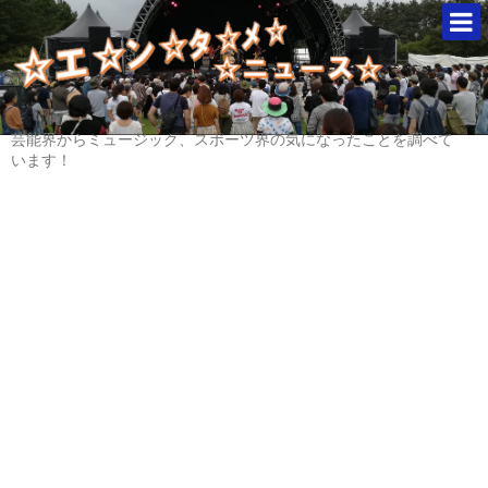
芸能界からミュージック、スポーツ界の気になったことを調べて
います！