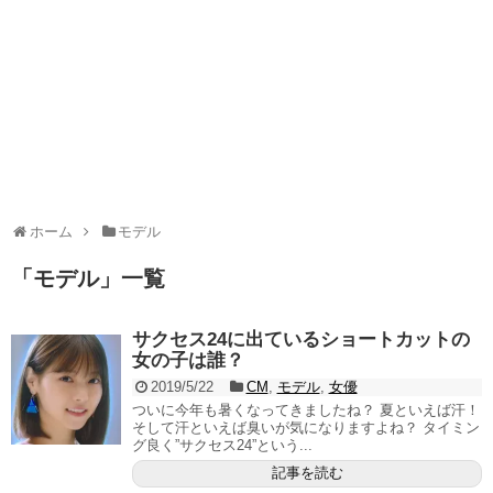
ホーム
モデル
「
モデル
」
一覧
サクセス24に出ているショートカットの
女の子は誰？
2019/5/22
CM
,
モデル
,
女優
ついに今年も暑くなってきましたね？ 夏といえば汗！
そして汗といえば臭いが気になりますよね？ タイミン
グ良く”サクセス24”という...
記事を読む