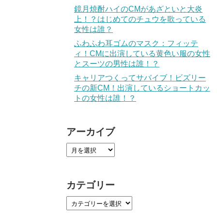
鏡月焼酎ハイのCMがあざといと大炎
上！？はじめてのチュウを歌っている
女性は誰？
ふわふわ耳ゴムのマスク：フィッテ
ィ！CMに出演している黄色い服の女性
とスーツの男性は誰！？
キャリアつくってサバイブ！ビズリー
チの新CM！出演しているショートカッ
トの女性は誰！？
アーカイブ
カテゴリー