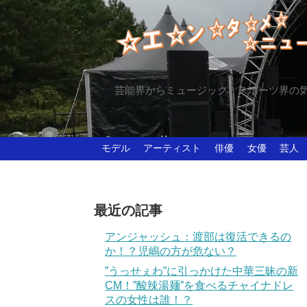
芸能界からミュージック、スポーツ界の
モデル
アーティスト
俳優
女優
芸人
最近の記事
アンジャッシュ：渡部は復活できるの
か！？児嶋の方が危ない？
”うっせぇわ”に引っかけた中華三昧の新
CM！”酸辣湯麺”を食べるチャイナドレ
スの女性は誰！？