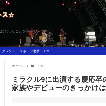
気になったことを調べています！
タレント
スポーツ選手
CM
ホーム
モデル
ミラクル9に出演する慶応卒
家族やデビューのきっかけは