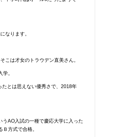
うになります。
、そこは才女のトラウデン直美さん。
入学。
たとは思えない優秀さで、2018年
いうAO入試の一種で慶応大学に入った
るＢ方式で合格。