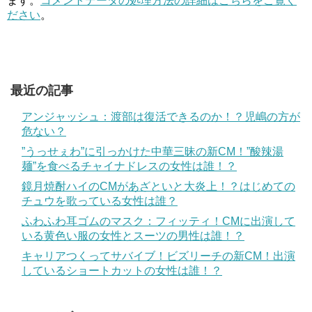
ます。
コメントデータの処理方法の詳細はこちらをご覧く
ださい
。
最近の記事
アンジャッシュ：渡部は復活できるのか！？児嶋の方が
危ない？
”うっせぇわ”に引っかけた中華三昧の新CM！”酸辣湯
麺”を食べるチャイナドレスの女性は誰！？
鏡月焼酎ハイのCMがあざといと大炎上！？はじめての
チュウを歌っている女性は誰？
ふわふわ耳ゴムのマスク：フィッティ！CMに出演して
いる黄色い服の女性とスーツの男性は誰！？
キャリアつくってサバイブ！ビズリーチの新CM！出演
しているショートカットの女性は誰！？