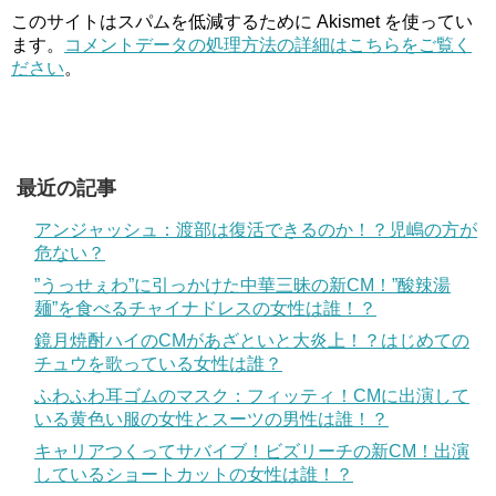
このサイトはスパムを低減するために Akismet を使ってい
ます。
コメントデータの処理方法の詳細はこちらをご覧く
ださい
。
最近の記事
アンジャッシュ：渡部は復活できるのか！？児嶋の方が
危ない？
”うっせぇわ”に引っかけた中華三昧の新CM！”酸辣湯
麺”を食べるチャイナドレスの女性は誰！？
鏡月焼酎ハイのCMがあざといと大炎上！？はじめての
チュウを歌っている女性は誰？
ふわふわ耳ゴムのマスク：フィッティ！CMに出演して
いる黄色い服の女性とスーツの男性は誰！？
キャリアつくってサバイブ！ビズリーチの新CM！出演
しているショートカットの女性は誰！？