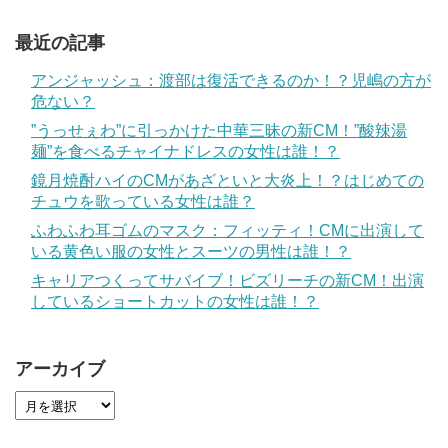
最近の記事
アンジャッシュ：渡部は復活できるのか！？児嶋の方が
危ない？
”うっせぇわ”に引っかけた中華三昧の新CM！”酸辣湯
麺”を食べるチャイナドレスの女性は誰！？
鏡月焼酎ハイのCMがあざといと大炎上！？はじめての
チュウを歌っている女性は誰？
ふわふわ耳ゴムのマスク：フィッティ！CMに出演して
いる黄色い服の女性とスーツの男性は誰！？
キャリアつくってサバイブ！ビズリーチの新CM！出演
しているショートカットの女性は誰！？
アーカイブ